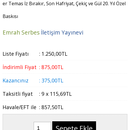
er Temas İz Bırakır, Son Hafriyat, Çekiç ve Gül 20. Yıl Özel
Baskısı
Emrah Serbes
İletişim Yayınevi
Liste Fiyatı
:
1.250
,00
TL
İndirimli Fiyat
:
875
,00
TL
Kazancınız
:
375
,00
TL
Taksitli fiyat
:
9 x
115
,69
TL
Havale/EFT ile
:
857
,50
TL
Sepete Ekle