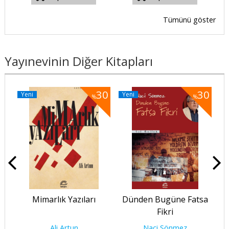
Tümünü göster
Yayınevinin Diğer Kitapları
30
30
30
Yeni
Yeni
Y
%
%
Mimarlık Yazıları
Dünden Bugüne Fatsa
D
Fikri
Ali Artun
Naci Sönmez