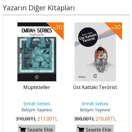
Yazarın Diğer Kitapları
30
30
30
%
%
Müptezeller
Üst Kattaki Terörist
Emrah Serbes
Emrah Serbes
İletişim Yayınevi
İletişim Yayınevi
310
,00
TL
217
,00
TL
300
,00
TL
210
,00
TL
Sepete Ekle
Sepete Ekle