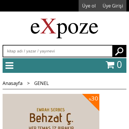
Üye ol
Üye Girişi
Ara
0
Anasayfa
>
GENEL
30
%