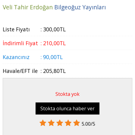
Veli Tahir Erdoğan
Bilgeoğuz Yayınları
Liste Fiyatı
:
300
,00
TL
İndirimli Fiyat
:
210
,00
TL
Kazancınız
:
90
,00
TL
Havale/EFT ile
:
205
,80
TL
Stokta yok
Stokta olunca haber ver
5.00/5