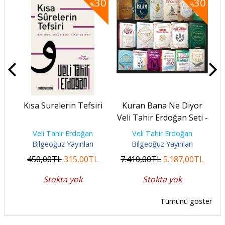
30
30
30
%
%
Kısa Surelerin Tefsiri
Kuran Bana Ne Diyor
F
Veli Tahir Erdoğan Seti -
17 Kitap
Veli Tahir Erdoğan
Veli Tahir Erdoğan
Bilgeoğuz Yayınları
Bilgeoğuz Yayınları
450
,00
TL
315
,00
TL
7.410
,00
TL
5.187
,00
TL
Stokta yok
Stokta yok
Tümünü göster