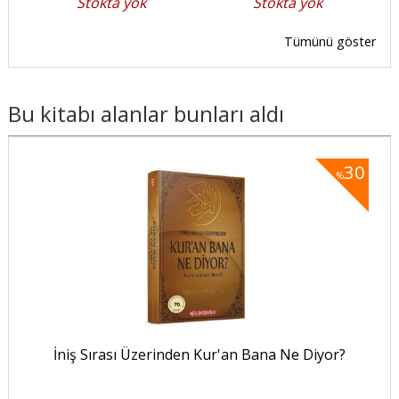
Stokta yok
Stokta yok
Tümünü göster
Bu kitabı alanlar bunları aldı
30
30
%
İniş Sırası Üzerinden Kur'an Bana Ne Diyor?