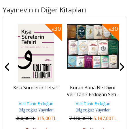
Yayınevinin Diğer Kitapları
30
30
30
%
%
Kısa Surelerin Tefsiri
Kuran Bana Ne Diyor
F
Veli Tahir Erdoğan Seti -
17 Kitap
Veli Tahir Erdoğan
Veli Tahir Erdoğan
Bilgeoğuz Yayınları
Bilgeoğuz Yayınları
450
,00
TL
315
,00
TL
7.410
,00
TL
5.187
,00
TL