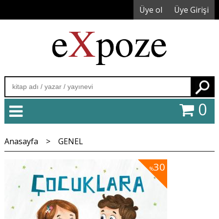
Üye ol
Üye Girişi
Ara
0
Anasayfa
>
GENEL
30
%