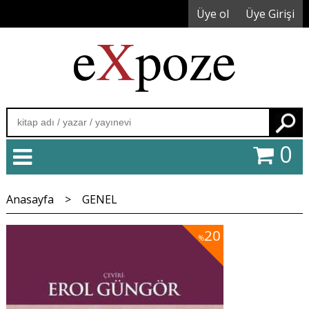
Üye ol
Üye Girişi
Ara
0
Anasayfa
>
GENEL
20
%