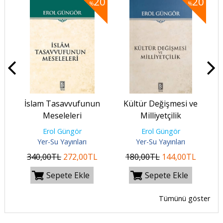
20
20
20
%
%
İslam Tasavvufunun
Kültür Değişmesi ve
Meseleleri
Milliyetçilik
Erol Güngör
Erol Güngör
Yer-Su Yayınları
Yer-Su Yayınları
340
,00
TL
272
,00
TL
180
,00
TL
144
,00
TL
Sepete Ekle
Sepete Ekle
Tümünü göster