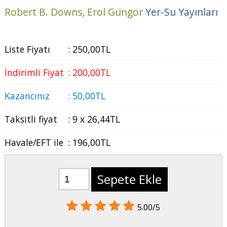
Robert B. Downs,
Erol Güngör
Yer-Su Yayınları
Liste Fiyatı
:
250
,00
TL
İndirimli Fiyat
:
200
,00
TL
Kazancınız
:
50
,00
TL
Taksitli fiyat
:
9 x
26
,44
TL
Havale/EFT ile
:
196
,00
TL
Sepete Ekle
5.00/5