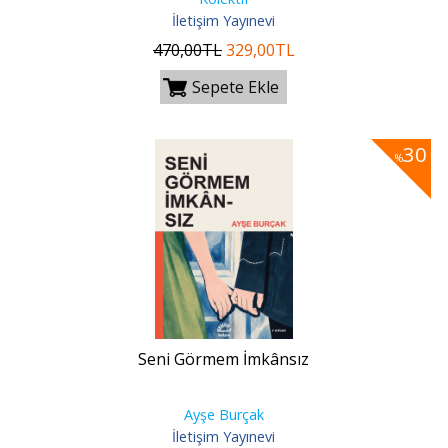
İletişim Yayınevi
470
,00
TL
329
,00
TL
Sepete Ekle
30
%
Seni Görmem İmkânsız
Ayşe Burçak
İletişim Yayınevi