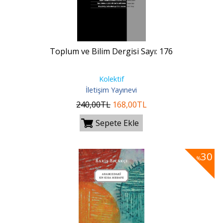
Toplum ve Bilim Dergisi Sayı: 176
Kolektif
İletişim Yayınevi
240
,00
TL
168
,00
TL
Sepete Ekle
30
%