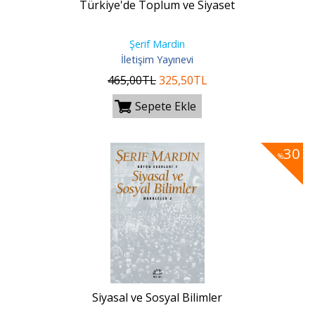
Türkiye'de Toplum ve Siyaset
Şerif Mardin
İletişim Yayınevi
465
,00
TL
325
,50
TL
Sepete Ekle
30
%
Siyasal ve Sosyal Bilimler