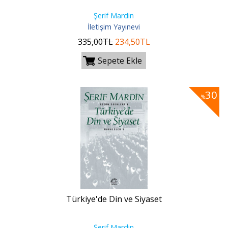
Şerif Mardin
İletişim Yayınevi
335
,00
TL
234
,50
TL
Sepete Ekle
30
%
Türkiye'de Din ve Siyaset
Şerif Mardin