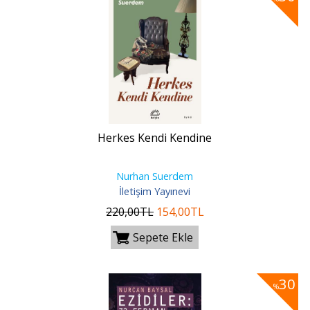
Herkes Kendi Kendine
Nurhan Suerdem
İletişim Yayınevi
220
,00
TL
154
,00
TL
Sepete Ekle
30
%