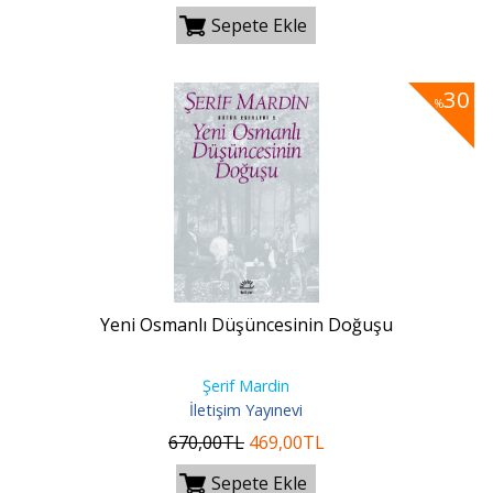
Sepete Ekle
30
%
Yeni Osmanlı Düşüncesinin Doğuşu
Şerif Mardin
İletişim Yayınevi
670
,00
TL
469
,00
TL
Sepete Ekle