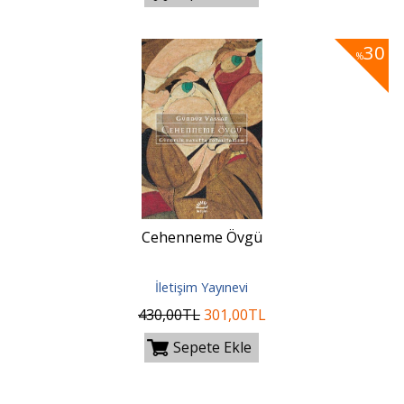
30
%
Cehenneme Övgü
İletişim Yayınevi
430
,00
TL
301
,00
TL
Sepete Ekle