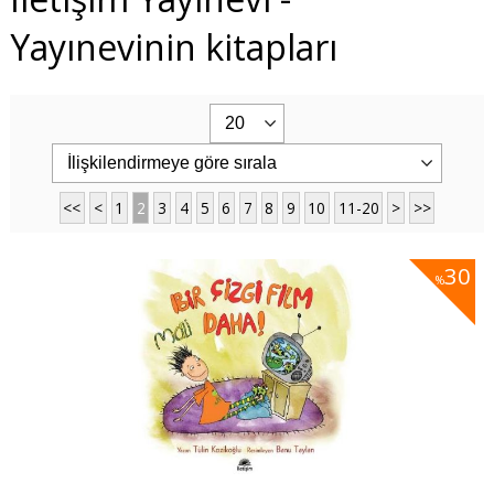
Yayınevinin kitapları
<<
<
1
2
3
4
5
6
7
8
9
10
11-20
>
>>
30
%