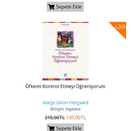
Sepete Ekle
30
%
Öfkemi Kontrol Etmeyi Öğreniyorum
Marge Eaton Heegaard
İletişim Yayınevi
210
,00
TL
147
,00
TL
Sepete Ekle