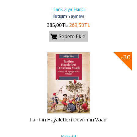
Tarık Ziya Ekinci
İletişim Yayınevi
385
,00
TL
269
,50
TL
Sepete Ekle
30
%
Tarihin Hayaletleri Devrimin Vaadi
Kolektif