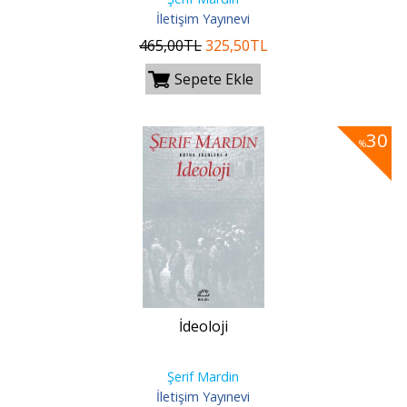
İletişim Yayınevi
465
,00
TL
325
,50
TL
Sepete Ekle
30
%
İdeoloji
Şerif Mardin
İletişim Yayınevi