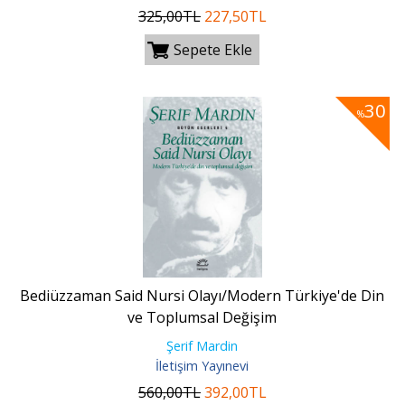
325
,00
TL
227
,50
TL
Sepete Ekle
30
%
Bediüzzaman Said Nursi Olayı/Modern Türkiye'de Din
ve Toplumsal Değişim
Şerif Mardin
İletişim Yayınevi
560
,00
TL
392
,00
TL