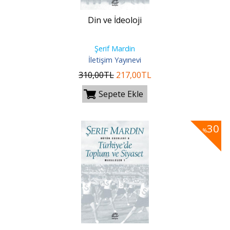
Din ve İdeoloji
Şerif Mardin
İletişim Yayınevi
310
,00
TL
217
,00
TL
Sepete Ekle
30
%