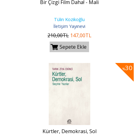
Bir Çizgi Film Daha! - Mali
Tülin Kozikoğlu
İletişim Yayınevi
210
,00
TL
147
,00
TL
Sepete Ekle
30
%
Kürtler, Demokrasi, Sol