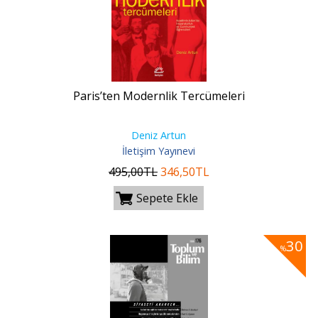
Paris’ten Modernlik Tercümeleri
Deniz Artun
İletişim Yayınevi
495
,00
TL
346
,50
TL
Sepete Ekle
30
%