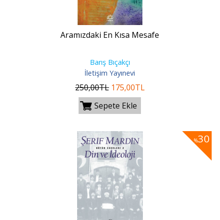
Aramızdaki En Kısa Mesafe
Barış Bıçakçı
İletişim Yayınevi
250
,00
TL
175
,00
TL
Sepete Ekle
30
%