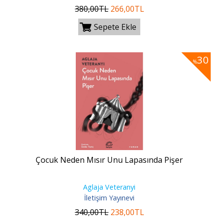
380
,00
TL
266
,00
TL
Sepete Ekle
30
%
Çocuk Neden Mısır Unu Lapasında Pişer
Aglaja Veteranyi
İletişim Yayınevi
340
,00
TL
238
,00
TL