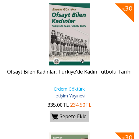
30
%
Ofsayt Bilen Kadınlar: Türkiye'de Kadın Futbolu Tarihi
Erdem Göktürk
İletişim Yayınevi
335
,00
TL
234
,50
TL
Sepete Ekle
30
%