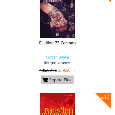
Ezidiler: 73. Ferman
Nurcan Baysal
İletişim Yayınevi
485
,00
TL
339
,50
TL
Sepete Ekle
30
%