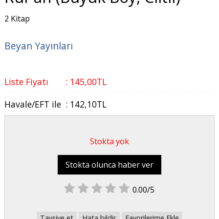
2 Kitap
Beyan Yayınları
Liste Fiyatı
:
145
,00
TL
Havale/EFT ile
:
142
,10
TL
Stokta yok
Stokta olunca haber ver
0.00/5
Tavsiye et
Hata bildir
Favorilerime Ekle