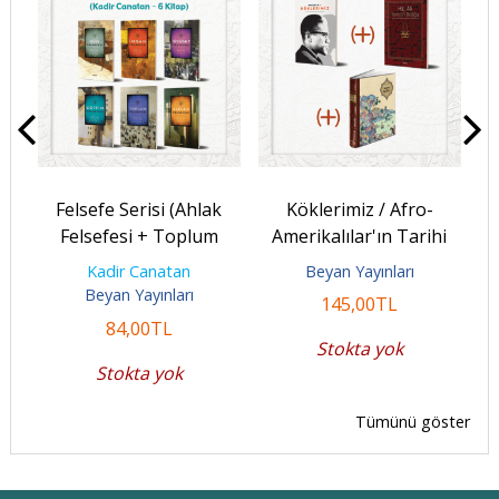
Felsefe Serisi (Ahlak
Köklerimiz / Afro-
T
Felsefesi + Toplum
Amerikalılar'ın Tarihi
T
ı +
Felsefesi + Siyaset
(Ciltli ve Renkli) + Hz. Ali
Kadir Canatan
Beyan Yayınları
.
Felsefesi +...
/...
Beyan Yayınları
145
,00
TL
84
,00
TL
Stokta yok
Stokta yok
Tümünü göster