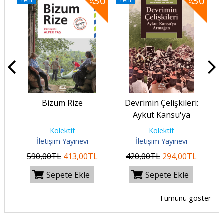
50
30
30
Yeni
Yeni
Y
%
%
Bizum Rize
Devrimin Çelişkileri:
Aykut Kansu'ya
Armağan
Kolektif
Kolektif
İletişim Yayınevi
İletişim Yayınevi
590
,00
TL
413
,00
TL
420
,00
TL
294
,00
TL
Sepete Ekle
Sepete Ekle
Tümünü göster