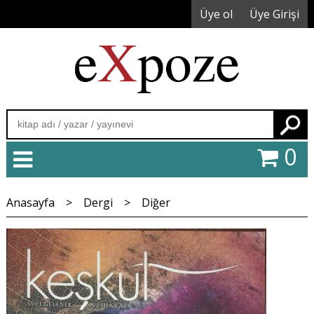
Üye ol
Üye Girişi
Ara
0
Anasayfa
>
Dergi
>
Diğer