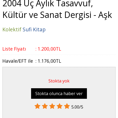
2004 Üç Aylık Tasavvuf,
Kültür ve Sanat Dergisi - Aşk
Kolektif
Sufi Kitap
Liste Fiyatı
:
1.200
,00
TL
Havale/EFT ile
:
1.176
,00
TL
Stokta yok
Stokta olunca haber ver
5.00/5