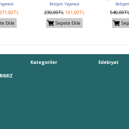
Yayınevi
İletişim Yayınevi
İletişi
371
,00
TL
230
,00
TL
161
,00
TL
540
,00
T
te Ekle
Sepete Ekle
Sep
Kategoriler
Edebiyat
RIMIZ