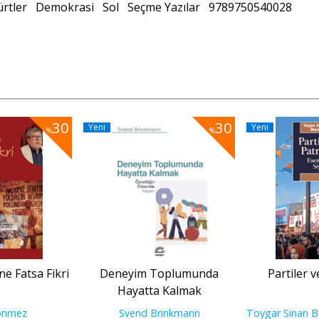
ürtler
Demokrasi
Sol
Seçme Yazılar
9789750540028
30
30
Yeni
Yeni
%
%
 Fatsa Fikri
Deneyim Toplumunda
Partiler 
Hayatta Kalmak
önmez
Svend Brinkmann
Toygar Sinan B