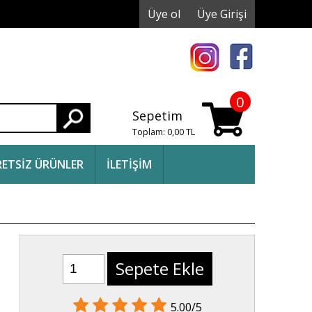
Üye ol
Üye Girişi
0
Sepetim
Ara
Toplam:
0,00
TL
ETSİZ ÜRÜNLER
İLETİŞİM
Sepete Ekle
5.00/5