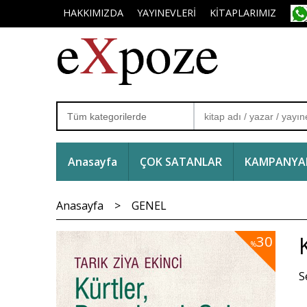
HAKKIMIZDA
YAYINEVLERİ
KİTAPLARIMIZ
Anasayfa
ÇOK SATANLAR
KAMPANYAL
Anasayfa
>
GENEL
30
%
S