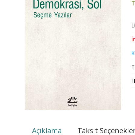
T
L
İ
K
T
H
Açıklama
Taksit Seçenekler