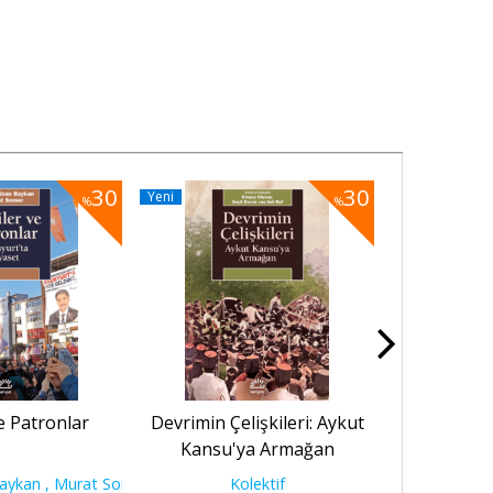
30
30
Yeni
Yeni
%
%
ve Patronlar
Devrimin Çelişkileri: Aykut
Tarih ve
Kansu'ya Armağan
Yaklaşımlar 
aykan , Murat Somer
Kolektif
K