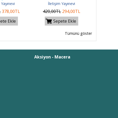
m Yayınevi
İletişim Yayınevi
İletiş
L
378
,00
TL
420
,00
TL
294
,00
TL
400
,00
ete Ekle
Sepete Ekle
Se
Tümünü göster
Aksiyon - Macera