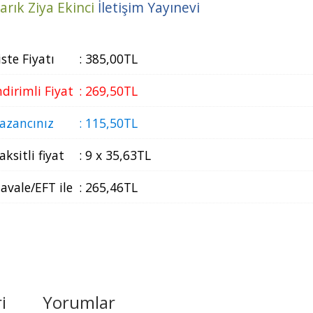
arık Ziya Ekinci
İletişim Yayınevi
iste Fiyatı
:
385
,00
TL
ndirimli Fiyat
:
269
,50
TL
azancınız
:
115
,50
TL
aksitli fiyat
:
9 x
35
,63
TL
avale/EFT ile
:
265
,46
TL
i
Yorumlar