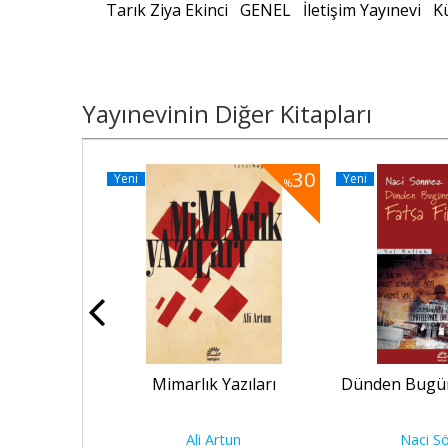
Tarık Ziya Ekinci
GENEL
İletişim Yayınevi
K
Yayınevinin Diğer Kitapları
30
30
Yeni
Yeni
%
%
Rize
Mimarlık Yazıları
Dünden Bugüne
if
Ali Artun
Naci S