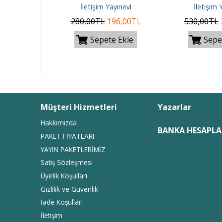
yınevi
İletişim Yayınevi
İletişim 
13
,00
TL
280
,00
TL
196
,00
TL
530
,00
TL
e Ekle
Sepete Ekle
Sepe
Müşteri Hizmetleri
Yazarlar
Hakkımızda
BANKA HESAPLA
PAKET FİYATLARI
YAYIN PAKETLERİMİZ
Satış Sözleşmesi
Üyelik Koşulları
Gizlilik ve Güvenlik
İade Koşulları
İletişim