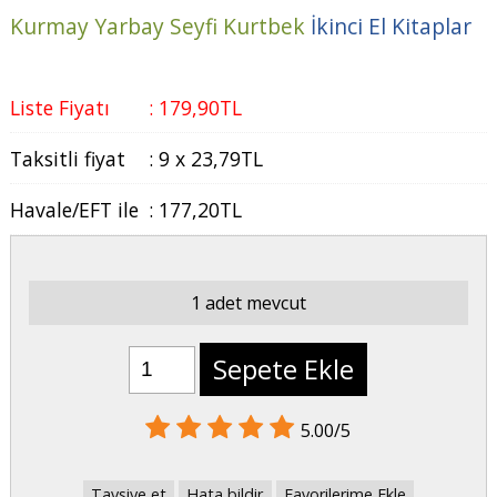
Kurmay Yarbay Seyfi Kurtbek
İkinci El Kitaplar
Liste Fiyatı
:
179
,90
TL
Taksitli fiyat
:
9 x
23
,79
TL
Havale/EFT ile
:
177
,20
TL
1 adet mevcut
Sepete Ekle
5.00/5
Tavsiye et
Hata bildir
Favorilerime Ekle