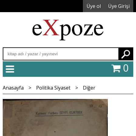
Üye ol
Üye Girişi
Ara
0
Anasayfa
>
Politika Siyaset
>
Diğer