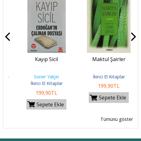
Kayıp Sicil
Maktul Şairler
M
e
Soner Yalçın
İkinci El Kitaplar
İkinci El Kitaplar
199
,90
TL
199
,90
TL
Sepete Ekle
Sepete Ekle
Tümünü göster