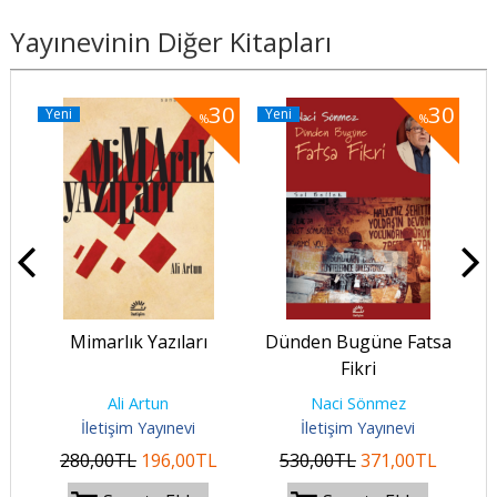
Yayınevinin Diğer Kitapları
30
30
30
Yeni
Yeni
Y
%
%
Mimarlık Yazıları
Dünden Bugüne Fatsa
D
Fikri
Ali Artun
Naci Sönmez
İletişim Yayınevi
İletişim Yayınevi
280
,00
TL
196
,00
TL
530
,00
TL
371
,00
TL