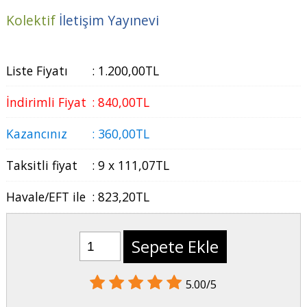
Kolektif
İletişim Yayınevi
Liste Fiyatı
:
1.200
,00
TL
İndirimli Fiyat
:
840
,00
TL
Kazancınız
:
360
,00
TL
Taksitli fiyat
:
9 x
111
,07
TL
Havale/EFT ile
:
823
,20
TL
Sepete Ekle
5.00/5