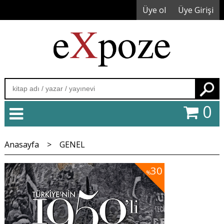
Üye ol
Üye Girişi
Ara
0
Anasayfa
>
GENEL
30
%