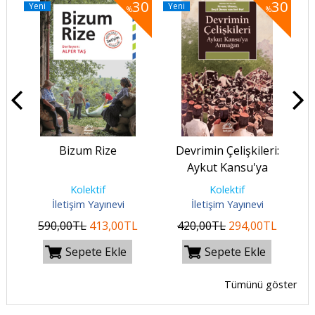
50
30
30
Yeni
Yeni
Y
%
%
Bizum Rize
Devrimin Çelişkileri:
Aykut Kansu'ya
Armağan
Kolektif
Kolektif
İletişim Yayınevi
İletişim Yayınevi
590
,00
TL
413
,00
TL
420
,00
TL
294
,00
TL
Sepete Ekle
Sepete Ekle
Tümünü göster