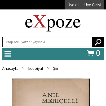
Üye ol
Üye Girişi
Ara
0
Anasayfa
>
Edebiyat
>
Şiir