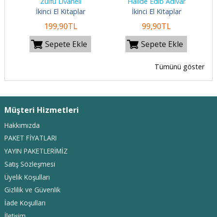
Zülfü Livaneli
Halide Edib Adıvar
İkinci El Kitaplar
İkinci El Kitaplar
199
,90
TL
99
,90
TL
Sepete Ekle
Sepete Ekle
Tümünü göster
Müşteri Hizmetleri
Hakkımızda
PAKET FİYATLARI
YAYIN PAKETLERİMİZ
Satış Sözleşmesi
Üyelik Koşulları
Gizlilik ve Güvenlik
İade Koşulları
İletişim