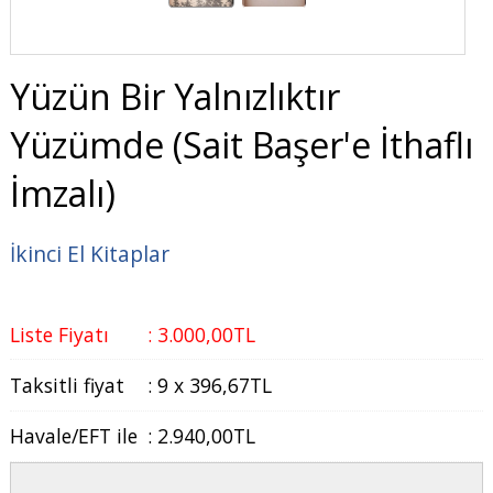
Yüzün Bir Yalnızlıktır
Yüzümde (Sait Başer'e İthaflı
İmzalı)
İkinci El Kitaplar
Liste Fiyatı
:
3.000
,00
TL
Taksitli fiyat
:
9 x
396
,67
TL
Havale/EFT ile
:
2.940
,00
TL