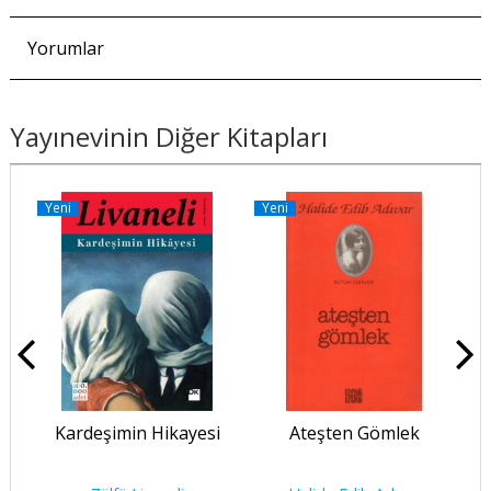
Yorumlar
Yayınevinin Diğer Kitapları
Yeni
Yeni
Y
Kardeşimin Hikayesi
Ateşten Gömlek