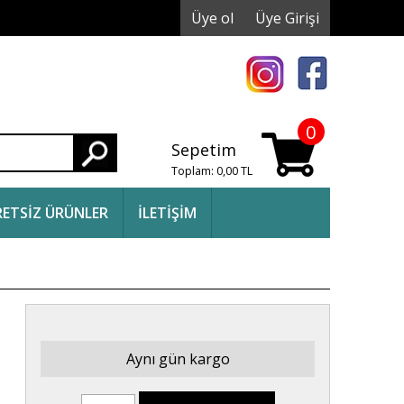
Üye ol
Üye Girişi
0
Sepetim
Ara
Toplam:
0,00
TL
ETSİZ ÜRÜNLER
İLETİŞİM
Aynı gün kargo