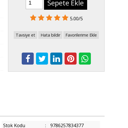
Sepete Ekle
5.00/5
Tavsiye et
Hata bildir
Favorilerime Ekle
Stok Kodu
:
9786257834377