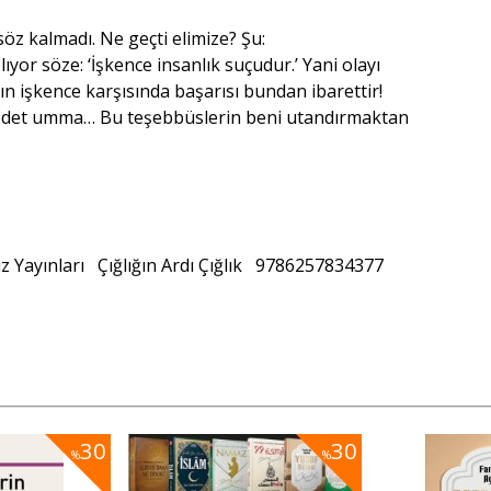
z kalmadı. Ne geçti elimize? Şu:
lıyor söze: ‘İşkence insanlık suçudur.’ Yani olayı
ın işkence karşısında başarısı bundan ibarettir!
medet umma… Bu teşebbüslerin beni utandırmaktan
z Yayınları
Çığlığın Ardı Çığlık
9786257834377
30
30
%
%