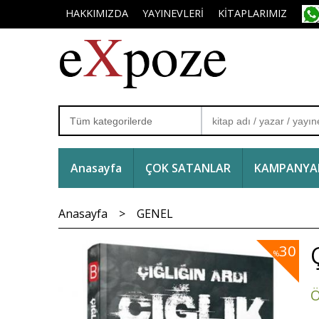
HAKKIMIZDA
YAYINEVLERİ
KİTAPLARIMIZ
Anasayfa
ÇOK SATANLAR
KAMPANYAL
Anasayfa
>
GENEL
30
%
Ö