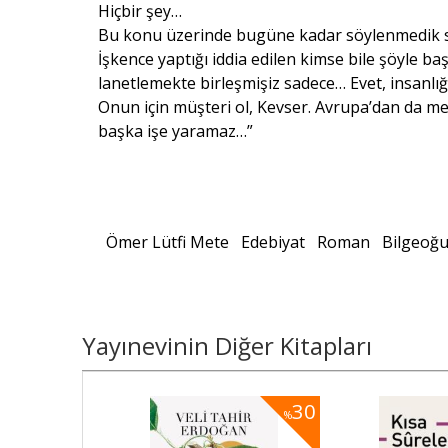
Hiçbir şey…
Bu konu üzerinde bugüne kadar söylenmedik sö
İşkence yaptığı iddia edilen kimse bile şöyle baş
lanetlemekte birleşmişiz sadece… Evet, insanlığ
Onun için müşteri ol, Kevser. Avrupa’dan da 
başka işe yaramaz…”
Ömer Lütfi Mete
Edebiyat
Roman
Bilgeoğu
Yayınevinin Diğer Kitapları
30
30
%
%