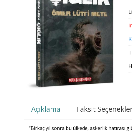
L
İ
K
T
H
Açıklama
Taksit Seçenekler
“Birkaç yıl sonra bu ülkede, askerlik hatırası gi