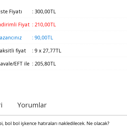
iste Fiyatı
:
300
,00
TL
ndirimli Fiyat
:
210
,00
TL
azancınız
:
90
,00
TL
aksitli fiyat
:
9 x
27
,77
TL
avale/EFT ile
:
205
,80
TL
i
Yorumlar
bi, bol bol işkence hatıraları nakledilecek. Ne olacak?