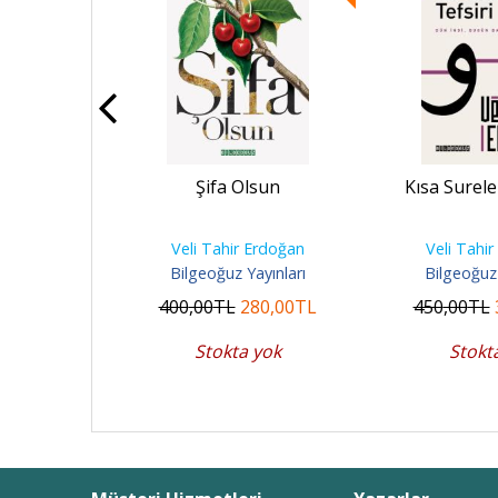
fa Olsun
Şifa Olsun
Kısa Surele
Erdoğan
Veli Tahir Erdoğan
Veli Tahi
ayınları
Bilgeoğuz Yayınları
Bilgeoğuz 
10
,00
TL
400
,00
TL
280
,00
TL
450
,00
TL
 yok
Stokta yok
Stokt