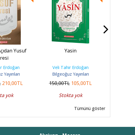
 Açıdan Yusuf
Yasin
Kuran Bana
resi
Tahir Erd
ir Erdoğan
Veli Tahir Erdoğan
Veli T
z Yayınları
Bilgeoğuz Yayınları
Bilgeoğ
L
210
,00
TL
150
,00
TL
105
,00
TL
7.110
,00
ta yok
Stokta yok
Sto
Tümünü göster