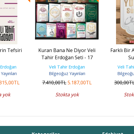
rin Tefsiri
Kuran Bana Ne Diyor Veli
Farklı Bir
Tahir Erdoğan Seti - 17
Su
Kitap
r Erdoğan
Veli Tahir Erdoğan
Veli Tah
Yayınları
Bilgeoğuz Yayınları
Bilgeoğu
315
,00
TL
7.410
,00
TL
5.187
,00
TL
300
,00
T
a yok
Stokta yok
Stok