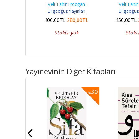
Erdoğan
Veli Tahir Erdoğan
Veli Tahi
ayınları
Bilgeoğuz Yayınları
Bilgeoğuz 
10
,00
TL
400
,00
TL
280
,00
TL
450
,00
TL
 yok
Stokta yok
Stokt
Yayınevinin Diğer Kitapları
30
30
%
%