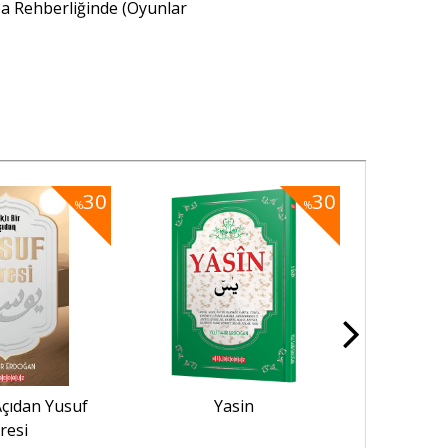
 Rehberliğinde (Oyunlar
30
30
%
%
 Açıdan Yusuf
Yasin
Hamilelik,
resi
Bakım Kita