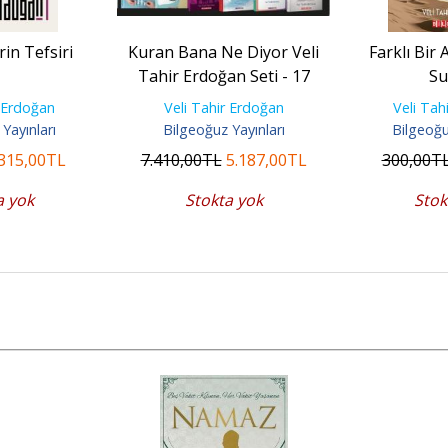
rin Tefsiri
Kuran Bana Ne Diyor Veli
Farklı Bir
Tahir Erdoğan Seti - 17
Su
Kitap
r Erdoğan
Veli Tahir Erdoğan
Veli Tah
Yayınları
Bilgeoğuz Yayınları
Bilgeoğu
315
,00
TL
7.410
,00
TL
5.187
,00
TL
300
,00
T
a yok
Stokta yok
Stok