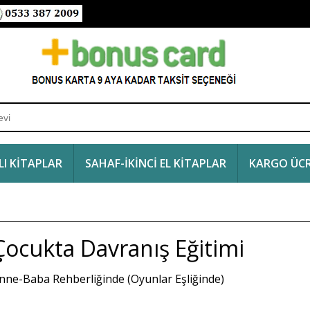
I KİTAPLAR
SAHAF-İKİNCİ EL KİTAPLAR
KARGO ÜCR
Çocukta Davranış Eğitimi
nne-Baba Rehberliğinde (Oyunlar Eşliğinde)