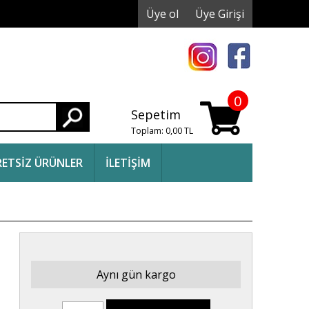
Üye ol
Üye Girişi
0
Sepetim
Ara
Toplam:
0,00
TL
ETSİZ ÜRÜNLER
İLETİŞİM
Aynı gün kargo