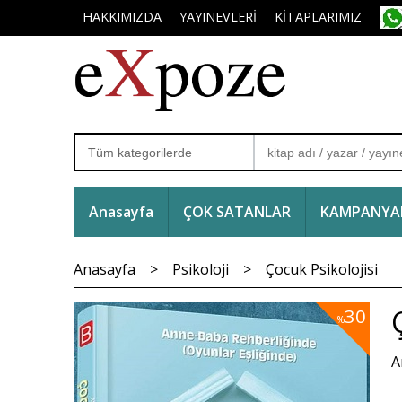
HAKKIMIZDA
YAYINEVLERİ
KİTAPLARIMIZ
Anasayfa
ÇOK SATANLAR
KAMPANYAL
Anasayfa
>
Psikoloji
>
Çocuk Psikolojisi
30
%
A