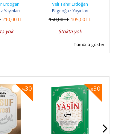
Anne Baba
ir Erdoğan
Veli Tahir Erdoğan
Ay
z Yayınları
Bilgeoğuz Yayınları
Klan
L
210
,00
TL
150
,00
TL
105
,00
TL
1.075
,00
ta yok
Stokta yok
Sto
Tümünü göster
30
30
%
%