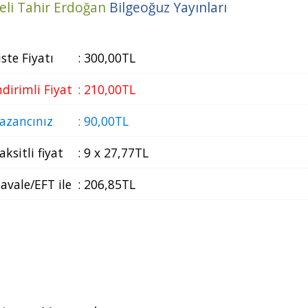
eli Tahir Erdoğan
Bilgeoğuz Yayınları
iste Fiyatı
:
300
,00
TL
ndirimli Fiyat
:
210
,00
TL
azancınız
:
90
,00
TL
aksitli fiyat
:
9 x
27
,77
TL
avale/EFT ile
:
206
,85
TL