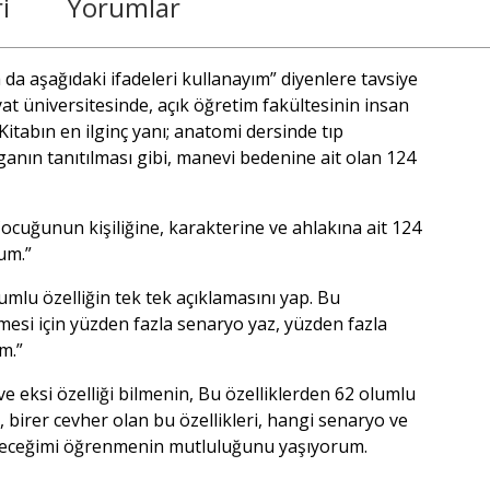
i
Yorumlar
 da aşağıdaki ifadeleri kullanayım” diyenlere tavsiye
yat üniversitesinde, açık öğretim fakültesinin insan
itabın en ilginç yanı; anatomi dersinde tıp
anın tanıtılması gibi, manevi bedenine ait olan 124
ocuğunun kişiliğine, karakterine ve ahlakına ait 124
rum.”
lumlu özelliğin tek tek açıklamasını yap. Bu
mesi için yüzden fazla senaryo yaz, yüzden fazla
m.”
ve eksi özelliği bilmenin, Bu özelliklerden 62 olumlu
, birer cevher olan bu özellikleri, hangi senaryo ve
leceğimi öğrenmenin mutluluğunu yaşıyorum.