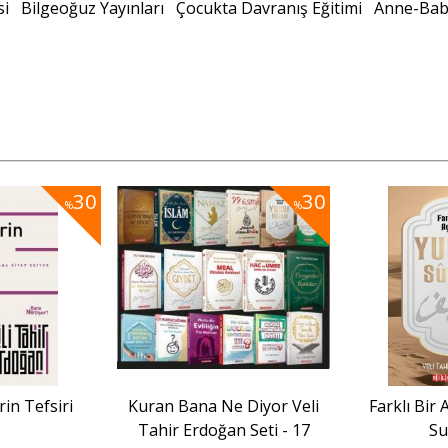
si
Bilgeoğuz Yayınları
Çocukta Davranış Eğitimi
Anne-Baba
30
30
%
%
rin Tefsiri
Kuran Bana Ne Diyor Veli
Farklı Bir
Tahir Erdoğan Seti - 17
Su