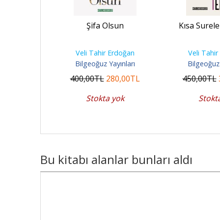
fa Olsun
Şifa Olsun
Kısa Surele
Erdoğan
Veli Tahir Erdoğan
Veli Tahi
ayınları
Bilgeoğuz Yayınları
Bilgeoğuz 
10
,00
TL
400
,00
TL
280
,00
TL
450
,00
TL
 yok
Stokta yok
Stokt
Bu kitabı alanlar bunları aldı
30
%