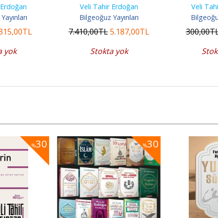
Kitap
r Erdoğan
Veli Tahir Erdoğan
Veli Tah
Yayınları
Bilgeoğuz Yayınları
Bilgeoğu
315
,00
TL
7.410
,00
TL
5.187
,00
TL
300
,00
T
a yok
Stokta yok
Stok
30
30
%
%