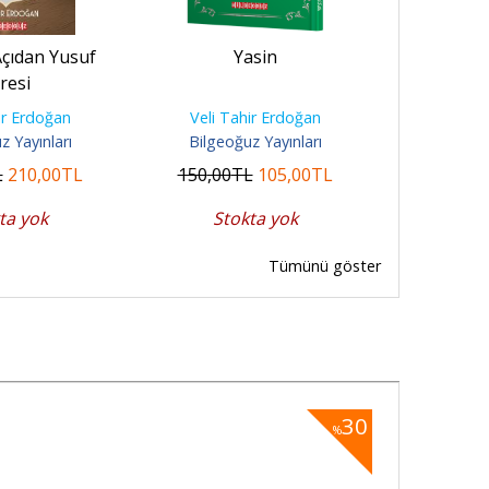
 Açıdan Yusuf
Yasin
Kuran Bana
resi
Tahir Erd
ir Erdoğan
Veli Tahir Erdoğan
Veli T
z Yayınları
Bilgeoğuz Yayınları
Bilgeoğ
L
210
,00
TL
150
,00
TL
105
,00
TL
7.110
,00
ta yok
Stokta yok
Sto
Tümünü göster
30
%