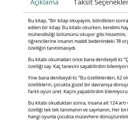
Açıklama
Taksit Seçenekler
Bu kitap, “Bir kitap okuyayım, bitirdikten sonra
edilen bir kitap; Bu kitabı okurken, kendimi ha
mühendisliği bölümünü okuyor gibi hissettim, K
öğrencilerine insanın maddi bedenindeki 78 org
özelliğin tanıtılmasıydı.
Bu kitabı okumadan önce bana denilseydi ki; “Ç
özelliği say. Kaç tanesini sayabilirdim bilemiyo
Yine bana denilseydi ki; “Bu özelliklerden, 62 o
özelliklerin, çocukta güzel bir davranışa dönüş
farklı oyun üret. Kaçını yapabilirdim bilemiyoru
Bu kitabı okuduktan sonra, insana ait 124 artı 
özelliği tek tek tanımanın ve saymanın, Her biri
hangi oyunla çocukta mücevhere dönüştürebi