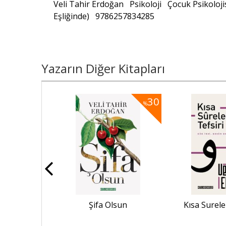
Veli Tahir Erdoğan
Psikoloji
Çocuk Psikoloji
Eşliğinde)
9786257834285
Yazarın Diğer Kitapları
30
30
%
%
fa Olsun
Şifa Olsun
Kısa Surele