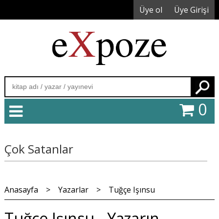
Üye ol
Üye Girişi
Ara
0
Çok Satanlar
Anasayfa
>
Yazarlar
>
Tuğçe Işınsu
Tuğçe Işınsu - Yazarın