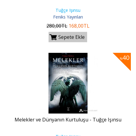
Tuğçe Işınsu
Feniks Yayınları
280
,00
TL
168
,00
TL
Sepete Ekle
40
%
Melekler ve Dünyanın Kurtuluşu - Tuğçe Işınsu