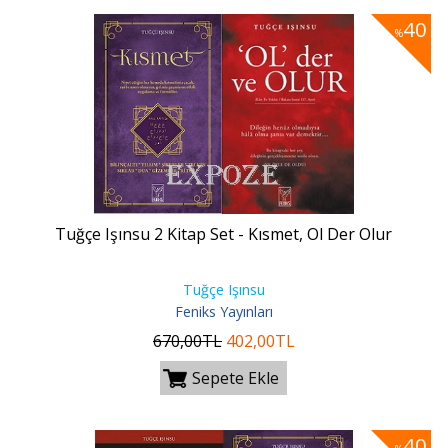
40
%
Tuğçe Işınsu 2 Kitap Set - Kısmet, Ol Der Olur
Tuğçe Işınsu
Feniks Yayınları
670
,00
TL
402
,00
TL
Sepete Ekle
40