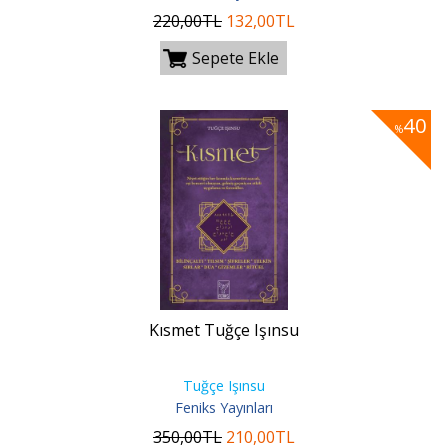
220
,00
TL
132
,00
TL
Sepete Ekle
40
%
Kısmet Tuğçe Işınsu
Tuğçe Işınsu
Feniks Yayınları
350
,00
TL
210
,00
TL