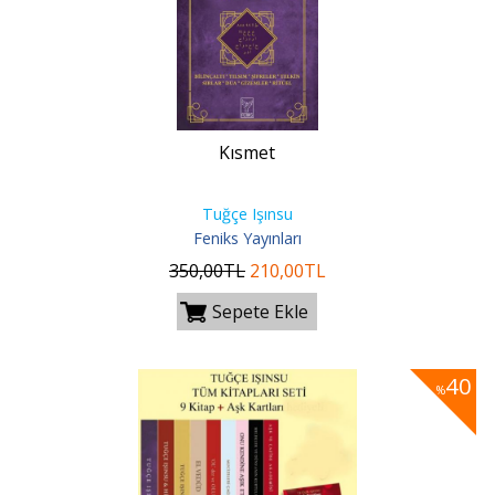
Kısmet
Tuğçe Işınsu
Feniks Yayınları
350
,00
TL
210
,00
TL
Sepete Ekle
40
%