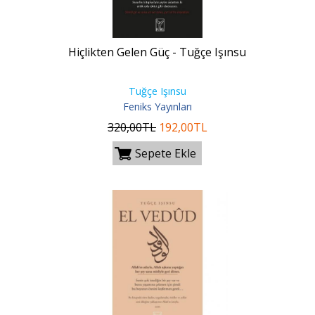
Hiçlikten Gelen Güç - Tuğçe Işınsu
Tuğçe Işınsu
Feniks Yayınları
320
,00
TL
192
,00
TL
Sepete Ekle