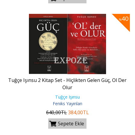
40
%
Tuğçe Işınsu 2 Kitap Set - Hiçlikten Gelen Güç, Ol Der
Olur
Tuğçe Işınsu
Feniks Yayınları
640
,00
TL
384
,00
TL
Sepete Ekle