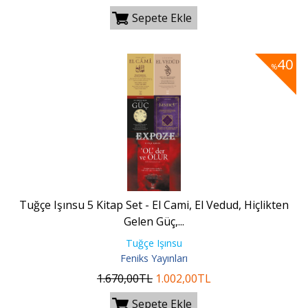
Sepete Ekle
40
%
Tuğçe Işınsu 5 Kitap Set - El Cami, El Vedud, Hiçlikten
Gelen Güç,...
Tuğçe Işınsu
Feniks Yayınları
1.670
,00
TL
1.002
,00
TL
Sepete Ekle