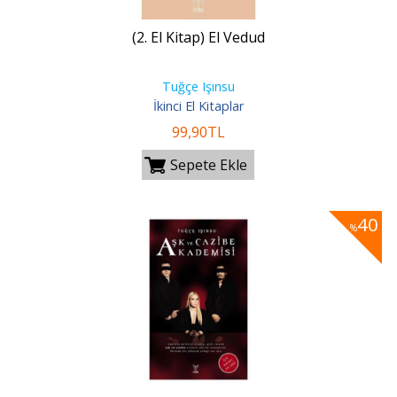
(2. El Kitap) El Vedud
Tuğçe Işınsu
İkinci El Kitaplar
99
,90
TL
Sepete Ekle
40
%