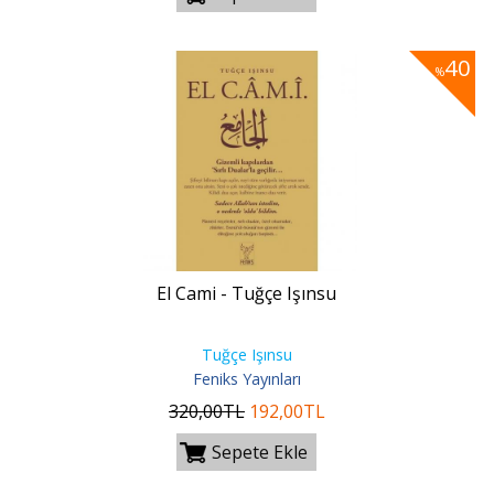
40
%
El Cami - Tuğçe Işınsu
Tuğçe Işınsu
Feniks Yayınları
320
,00
TL
192
,00
TL
Sepete Ekle