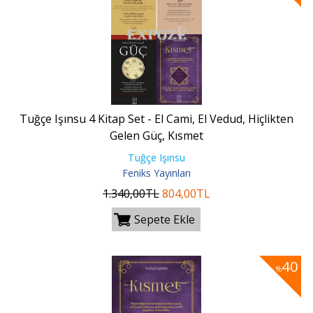
Tuğçe Işınsu 4 Kitap Set - El Cami, El Vedud, Hiçlikten
Gelen Güç, Kısmet
Tuğçe Işınsu
Feniks Yayınları
1.340
,00
TL
804
,00
TL
Sepete Ekle
40
%