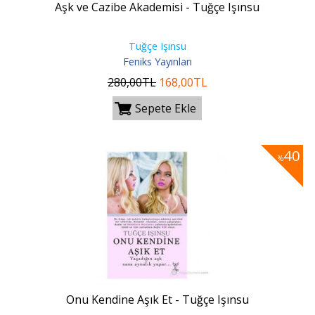
Aşk ve Cazibe Akademisi - Tuğçe Işınsu
Tuğçe Işınsu
Feniks Yayınları
280
,00
TL
168
,00
TL
Sepete Ekle
40
%
Onu Kendine Aşık Et - Tuğçe Işınsu