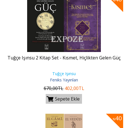
%
Tuğçe Işınsu 2 Kitap Set - Kısmet, Hiçlikten Gelen Güç
Tuğçe Işınsu
Feniks Yayınları
670
,00
TL
402
,00
TL
Sepete Ekle
40
%