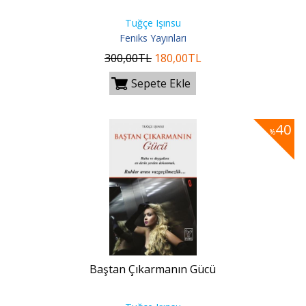
Tuğçe Işınsu
Feniks Yayınları
300
,00
TL
180
,00
TL
Sepete Ekle
40
%
Baştan Çıkarmanın Gücü