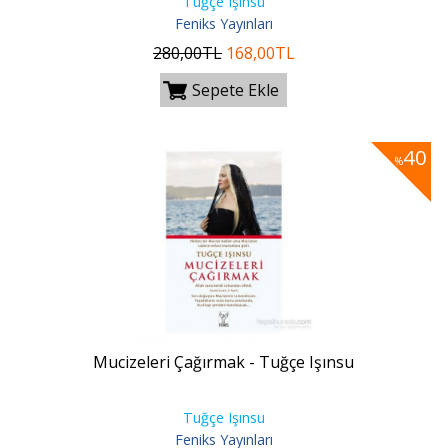
Tuğçe Işınsu
Feniks Yayınları
280
,00
TL
168
,00
TL
Sepete Ekle
40
%
Mucizeleri Çağırmak - Tuğçe Işınsu
Tuğçe Işınsu
Feniks Yayınları