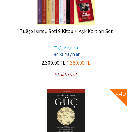
Tuğçe Işınsu Seti 9 Kitap + Aşk Kartları Set
Tuğçe Işınsu
Feniks Yayınları
2.300
,00
TL
1.380
,00
TL
Stokta yok
40
%