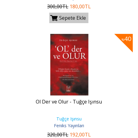
300
,00
TL
180
,00
TL
Sepete Ekle
40
%
Ol Der ve Olur - Tuğçe Işınsu
Tuğçe Işınsu
Feniks Yayınları
320
,00
TL
192
,00
TL