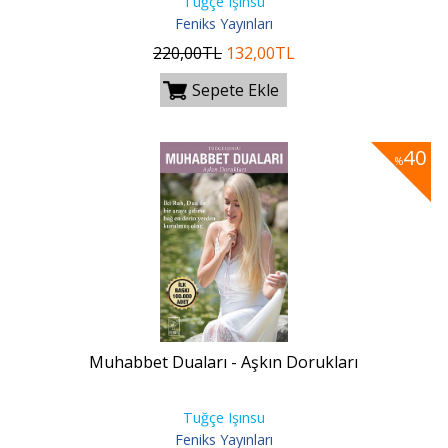
Tuğçe Işınsu
Feniks Yayınları
220
,00
TL
132
,00
TL
Sepete Ekle
40
%
Muhabbet Duaları - Aşkın Dorukları
Tuğçe Işınsu
Feniks Yayınları