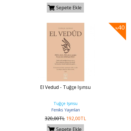
Sepete Ekle
40
%
El Vedud - Tuğçe Işınsu
Tuğçe Işınsu
Feniks Yayınları
320
,00
TL
192
,00
TL
Sepete Ekle