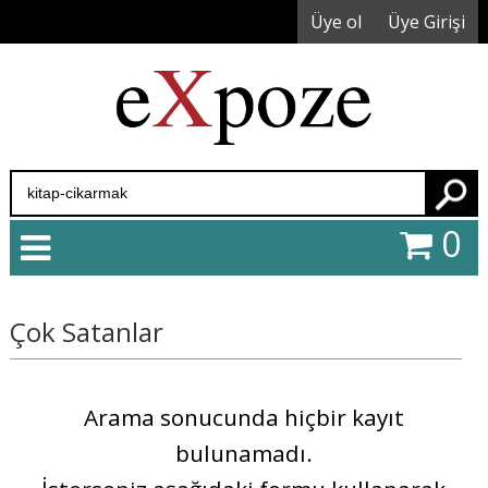
Üye ol
Üye Girişi
Ara
0
Çok Satanlar
Arama sonucunda hiçbir kayıt
bulunamadı.