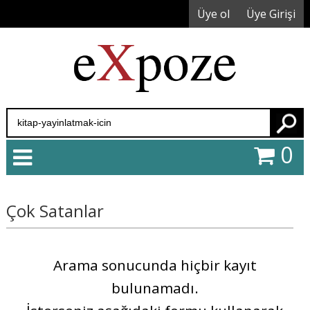
Üye ol
Üye Girişi
Ara
0
Çok Satanlar
Arama sonucunda hiçbir kayıt
bulunamadı.