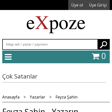
Üye ol
Üye Girişi
Ara
0
Çok Satanlar
Anasayfa
>
Yazarlar
>
Feyza Şahin
Feyza Şahin - Yazarın