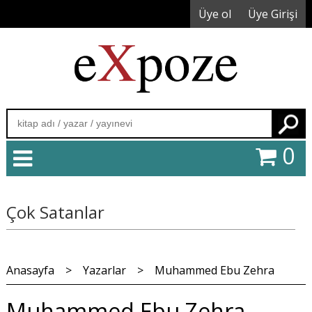
Üye ol
Üye Girişi
Ara
0
Çok Satanlar
Anasayfa
>
Yazarlar
>
Muhammed Ebu Zehra
Muhammed Ebu Zehra -