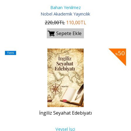
Bahan Yenilmez
Nobel Akademik Yayıncılık
220
,00
TL
110
,00
TL
Sepete Ekle
50
Yeni
%
İngiliz Seyahat Edebiyatı
Veysel İşçi