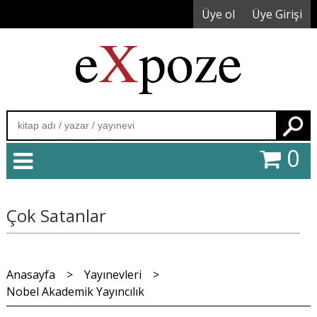
Üye ol
Üye Girişi
Ara
0
Çok Satanlar
Anasayfa
>
Yayınevleri
>
Nobel Akademik Yayıncılık