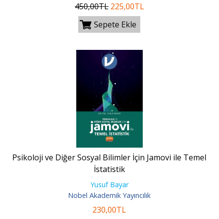
450
,00
TL
225
,00
TL
Sepete Ekle
Psikoloji ve Diğer Sosyal Bilimler İçin Jamovi ile Temel
İstatistik
Yusuf Bayar
Nobel Akademik Yayıncılık
230
,00
TL