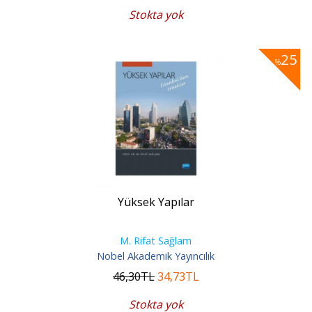
Stokta yok
25
%
Yüksek Yapılar
M. Rifat Sağlam
Nobel Akademik Yayıncılık
46
,30
TL
34
,73
TL
Stokta yok