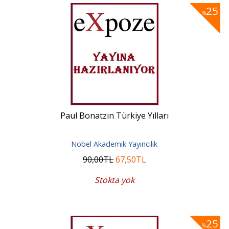
25
%
Paul Bonatzın Türkiye Yılları
Nobel Akademik Yayıncılık
90
,00
TL
67
,50
TL
Stokta yok
25
%