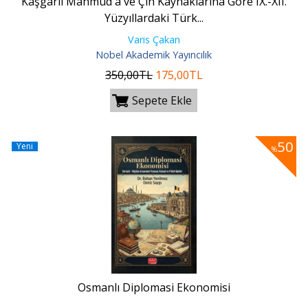
Kaşgarlı Mahmud'a ve Çin Kaynaklarına Göre IX.-XII.
Yüzyıllardaki Türk...
Varis Çakan
Nobel Akademik Yayıncılık
350
,00
TL
175
,00
TL
Sepete Ekle
50
Yeni
%
Osmanlı Diplomasi Ekonomisi