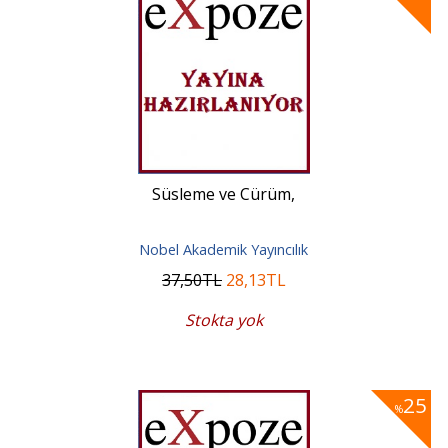
Süsleme ve Cürüm,
Nobel Akademik Yayıncılık
37
,50
TL
28
,13
TL
Stokta yok
25
%