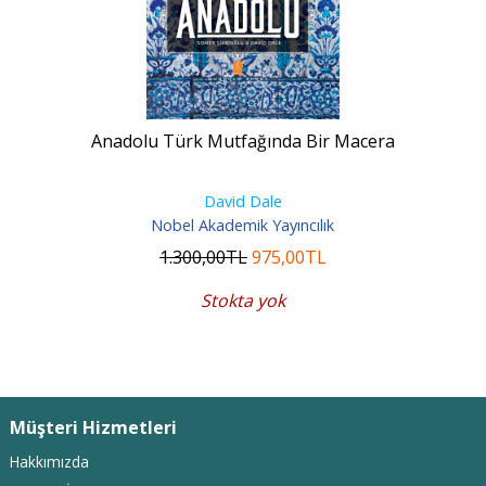
Anadolu Türk Mutfağında Bir Macera
David Dale
Nobel Akademik Yayıncılık
1.300
,00
TL
975
,00
TL
Stokta yok
Müşteri Hizmetleri
Hakkımızda