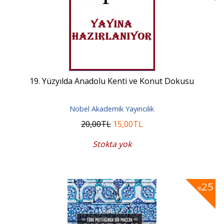
19. Yüzyılda Anadolu Kenti ve Konut Dokusu
Nobel Akademik Yayıncılık
20
,00
TL
15
,00
TL
Stokta yok
25
%