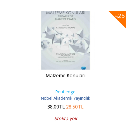
25
%
Malzeme Konuları
Routledge
Nobel Akademik Yayıncılık
38
,00
TL
28
,50
TL
Stokta yok