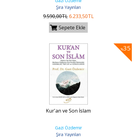
Gazi Özdemir
Şira Yayınları
9.590
,00
TL
6.233
,50
TL
Sepete Ekle
35
%
Kur'an ve Son İslam
Gazi Özdemir
Şira Yayınları