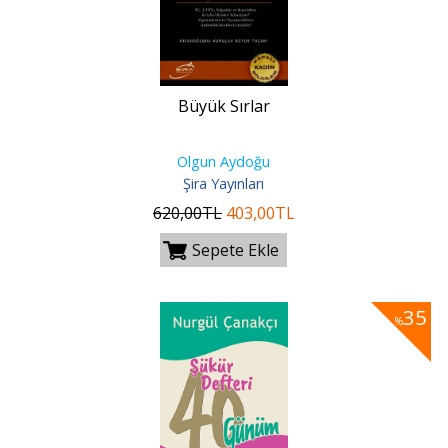
Büyük Sırlar
Olgun Aydoğu
Şira Yayınları
620
,00
TL
403
,00
TL
Sepete Ekle
35
%