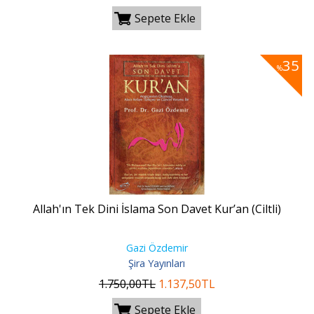
Sepete Ekle
35
%
Allah'ın Tek Dini İslama Son Davet Kur’an (Ciltli)
Gazi Özdemir
Şira Yayınları
1.750
,00
TL
1.137
,50
TL
Sepete Ekle