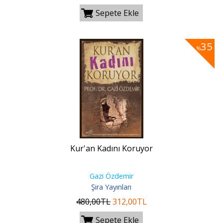
Sepete Ekle
35
%
Kur'an Kadını Koruyor
Gazi Özdemir
Şira Yayınları
480
,00
TL
312
,00
TL
Sepete Ekle