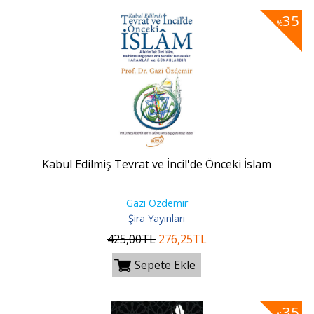
35
%
Kabul Edilmiş Tevrat ve İncil'de Önceki İslam
Gazi Özdemir
Şira Yayınları
425
,00
TL
276
,25
TL
Sepete Ekle
35