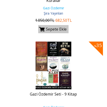
Kurallar
Gazi Özdemir
Şira Yayınları
1.050
,00
TL
682
,50
TL
Sepete Ekle
35
%
Gazi Özdemir Seti - 9 Kitap