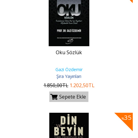
Oku Sözlük
Gazi Özdemir
Şira Yayınları
1.850
,00
TL
1.202
,50
TL
Sepete Ekle
35
%