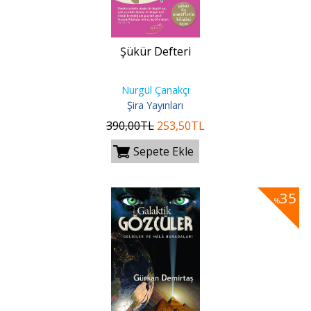
Şükür Defteri
Nurgül Çanakçı
Şira Yayınları
390
,00
TL
253
,50
TL
Sepete Ekle
35
%