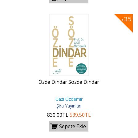
35
%
Özde Dindar Sözde Dindar
Gazi Özdemir
Şira Yayınları
830
,00
TL
539
,50
TL
Sepete Ekle