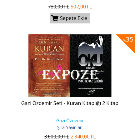
780
,00
TL
507
,00
TL
Sepete Ekle
35
%
Gazi Özdemir Seti - Kuran Kitaplığı 2 Kitap
Gazi Özdemir
Şira Yayınları
3.600
,00
TL
2.340
,00
TL