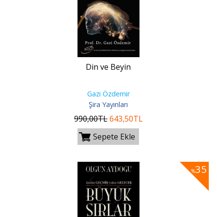
Din ve Beyin
Gazi Özdemir
Şira Yayınları
990
,00
TL
643
,50
TL
Sepete Ekle
35
%