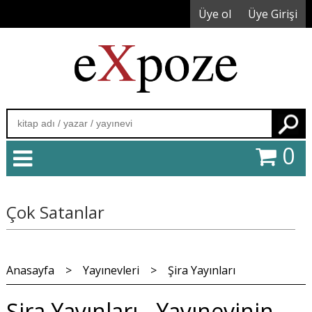
Üye ol
Üye Girişi
Ara
0
Çok Satanlar
Anasayfa
>
Yayınevleri
>
Şira Yayınları
Şira Yayınları - Yayınevinin