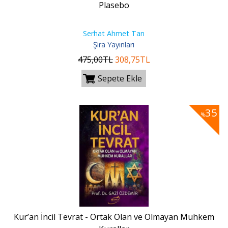
Plasebo
Serhat Ahmet Tan
Şira Yayınları
475
,00
TL
308
,75
TL
Sepete Ekle
35
%
Kur’an İncil Tevrat - Ortak Olan ve Olmayan Muhkem