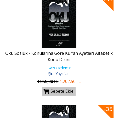
%
Oku Sözlük - Konularına Göre Kur’an Ayetleri Alfabetik
Konu Dizini
Gazi Özdemir
Şira Yayınları
1.850
,00
TL
1.202
,50
TL
Sepete Ekle
35
%