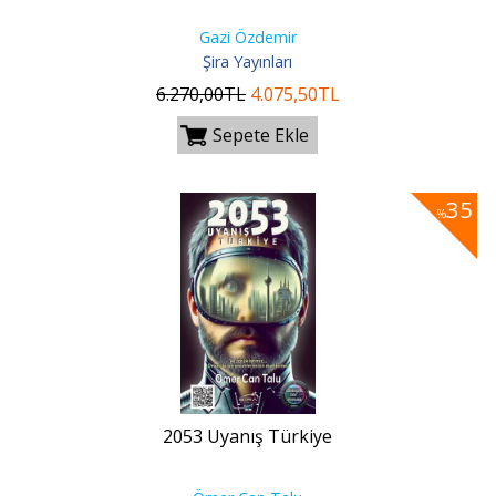
Gazi Özdemir
Şira Yayınları
6.270
,00
TL
4.075
,50
TL
Sepete Ekle
35
%
2053 Uyanış Türkiye