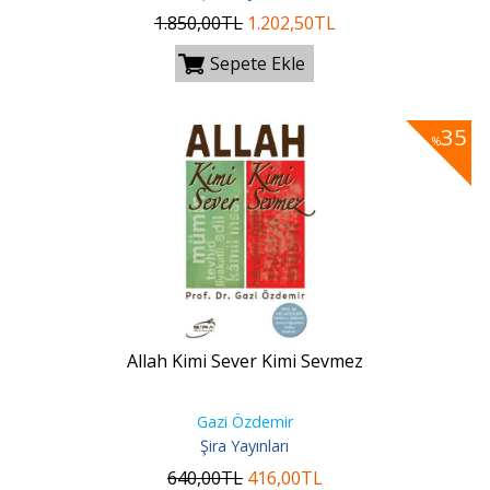
1.850
,00
TL
1.202
,50
TL
Sepete Ekle
35
%
Allah Kimi Sever Kimi Sevmez
Gazi Özdemir
Şira Yayınları
640
,00
TL
416
,00
TL