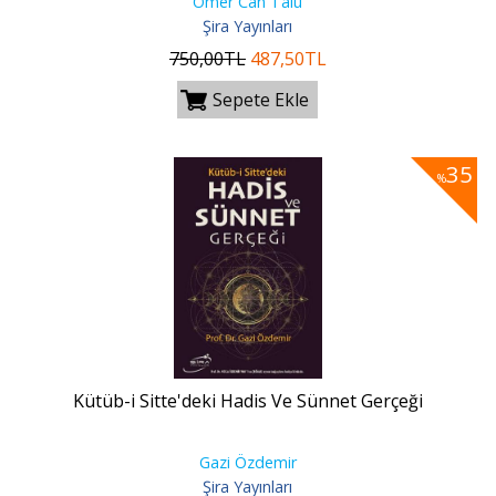
Ömer Can Talu
Şira Yayınları
750
,00
TL
487
,50
TL
Sepete Ekle
35
%
Kütüb-i Sitte'deki Hadis Ve Sünnet Gerçeği
Gazi Özdemir
Şira Yayınları