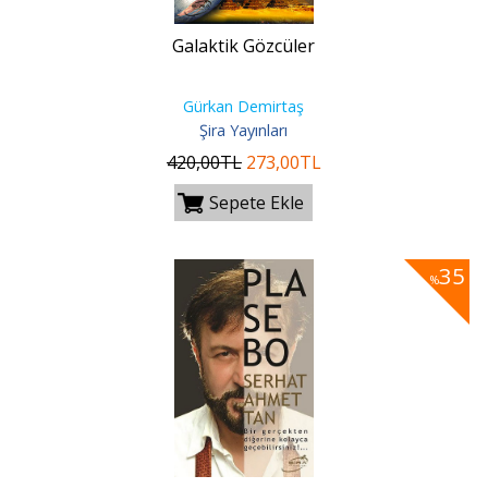
Galaktik Gözcüler
Gürkan Demirtaş
Şira Yayınları
420
,00
TL
273
,00
TL
Sepete Ekle
35
%