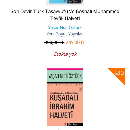
Son Devir Türk Tasavvufu Ve Bosnalı Muhammed
Tevfik Halveti
Yaşar Nuri Öztürk
Yeni Boyut Yayınları
350
,00
TL
245
,00
TL
Stokta yok
30
%