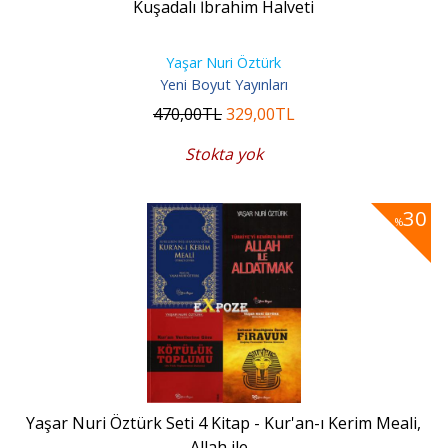
Kuşadalı İbrahim Halveti
Yaşar Nuri Öztürk
Yeni Boyut Yayınları
470
,00
TL
329
,00
TL
Stokta yok
30
%
Yaşar Nuri Öztürk Seti 4 Kitap - Kur'an-ı Kerim Meali,
Allah ile...