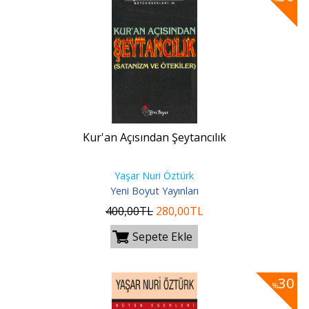
Kur'an Açısından Şeytancılık
Yaşar Nuri Öztürk
Yeni Boyut Yayınları
400
,00
TL
280
,00
TL
Sepete Ekle
30
%