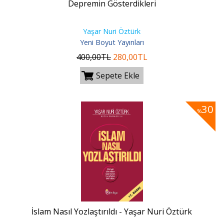
Depremin Gösterdikleri
Yaşar Nuri Öztürk
Yeni Boyut Yayınları
400
,00
TL
280
,00
TL
Sepete Ekle
30
%
İslam Nasıl Yozlaştırıldı - Yaşar Nuri Öztürk