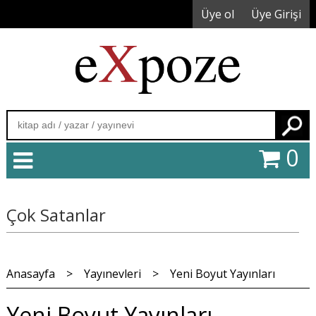
Üye ol
Üye Girişi
Ara
0
Çok Satanlar
Anasayfa
>
Yayınevleri
>
Yeni Boyut Yayınları
Yeni Boyut Yayınları -