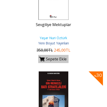
Sevgiliye Mektuplar
Yaşar Nuri Öztürk
Yeni Boyut Yayınları
350
,00
TL
245
,00
TL
Sepete Ekle
30
%