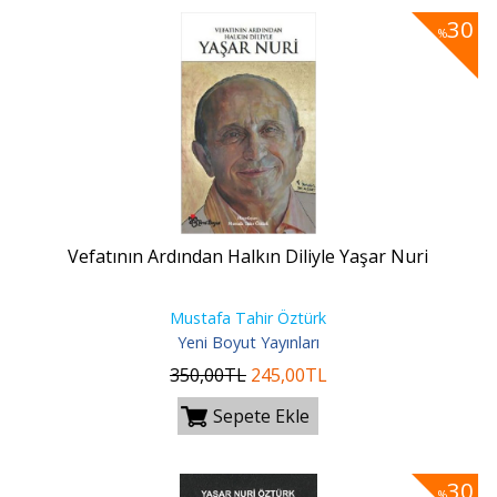
30
%
Vefatının Ardından Halkın Diliyle Yaşar Nuri
Mustafa Tahir Öztürk
Yeni Boyut Yayınları
350
,00
TL
245
,00
TL
Sepete Ekle
30
%