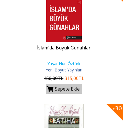
İslam'da Büyük Günahlar
Yaşar Nuri Öztürk
Yeni Boyut Yayınları
450
,00
TL
315
,00
TL
Sepete Ekle
30
%