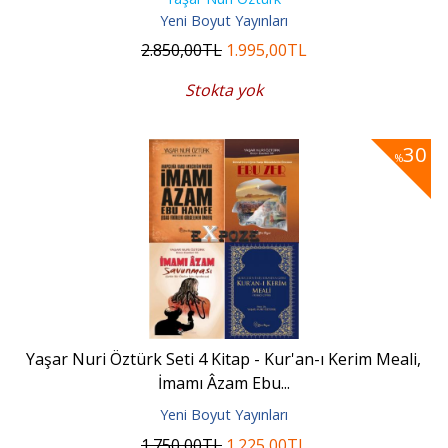
Yeni Boyut Yayınları
2.850
,00
TL
1.995
,00
TL
Stokta yok
30
%
Yaşar Nuri Öztürk Seti 4 Kitap - Kur'an-ı Kerim Meali,
İmamı Âzam Ebu...
Yeni Boyut Yayınları
1.750
,00
TL
1.225
,00
TL