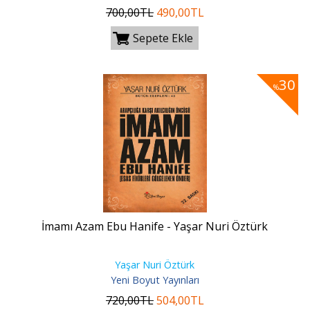
700
,00
TL
490
,00
TL
Sepete Ekle
30
%
İmamı Azam Ebu Hanife - Yaşar Nuri Öztürk
Yaşar Nuri Öztürk
Yeni Boyut Yayınları
720
,00
TL
504
,00
TL