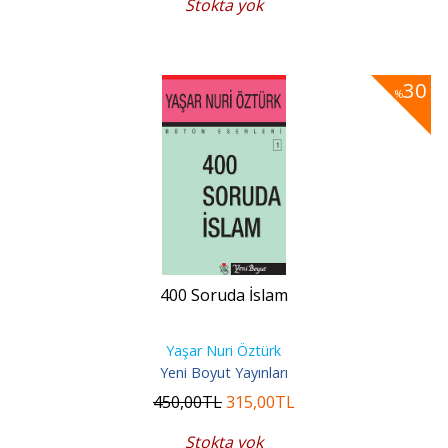
Stokta yok
30
%
400 Soruda İslam
Yaşar Nuri Öztürk
Yeni Boyut Yayınları
450
,00
TL
315
,00
TL
Stokta yok