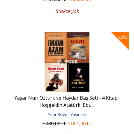
Stokta yok
30
%
Yaşar Nuri Öztürk ve Haydar Baş Seti - 4 Kitap-
Hoşgeldin Atatürk, Ebu...
Yeni Boyut Yayınları
1.430
,00
TL
1.001
,00
TL