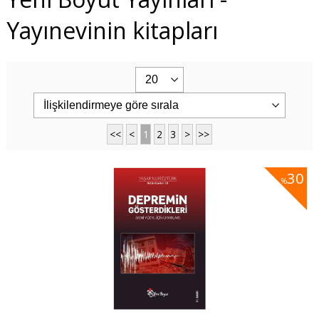
Yayınevinin kitapları
<<
<
1
2
3
>
>>
30
%