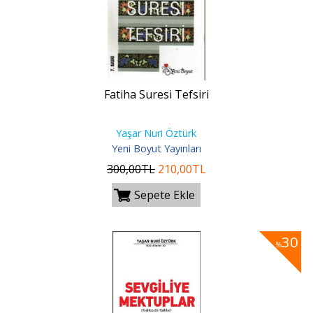
Fatiha Suresi Tefsiri
Yaşar Nuri Öztürk
Yeni Boyut Yayınları
300
,00
TL
210
,00
TL
Sepete Ekle
30
%