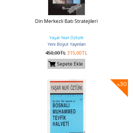
Din Merkezli Batı Stratejileri
Yaşar Nuri Öztürk
Yeni Boyut Yayınları
450
,00
TL
315
,00
TL
Sepete Ekle
30
%