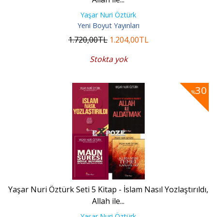
Yaşar Nuri Öztürk
Yeni Boyut Yayınları
1.720
,00
TL
1.204
,00
TL
Stokta yok
30
%
Yaşar Nuri Öztürk Seti 5 Kitap - İslam Nasıl Yozlaştırıldı,
Allah ile...
Yaşar Nuri Öztürk