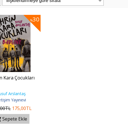
30
%
n Kara Çocukları
usuf Arslantaş
letişim Yayınevi
,00
TL
175
,00
TL
Sepete Ekle