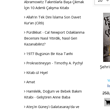
Abramowitz Takıntılarla Başa Çıkmak
İçin 10 Adımlı Çalışma Kitabı
Allah'ın Tek Dini İslama Son Davet
Kur’an (Ciltli)
Pürdikkat - Cal Newport Odaklanma
Becerisini Nasıl Yitirdik, Nasıl Geri
Kazanabiliriz?
1977 Bugünün Bir Kısa Tarihi
Prokrastineyşın - Timothy A. Pychyl
Şehri
Kitab-ül Hiyel
Y
Amat
İ
Hamilelik, Doğum ve Bebek Bakım
250
Kitabı - Geliştiren Anne Baba
Ateş'in Güneş'i Galatasaray'da ve