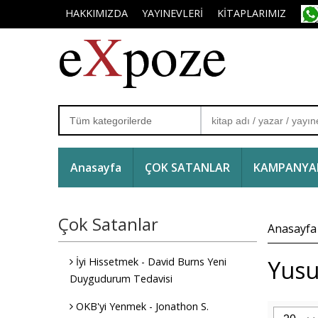
HAKKIMIZDA
YAYINEVLERİ
KİTAPLARIMIZ
Anasayfa
ÇOK SATANLAR
KAMPANYAL
Çok Satanlar
Anasayfa
Yusuf
İyi Hissetmek - David Burns Yeni
Duygudurum Tedavisi
OKB'yi Yenmek - Jonathon S.