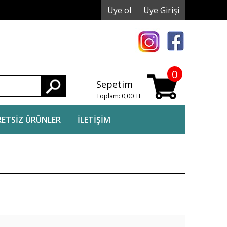
Üye ol
Üye Girişi
0
Sepetim
Ara
Toplam:
0,00
TL
ETSİZ ÜRÜNLER
İLETİŞİM