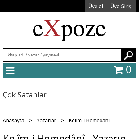
Üye ol
Üye Girişi
Ara
0
Çok Satanlar
Anasayfa
>
Yazarlar
>
Kelîm-i Hemedânî
Kelîm-i Hemedânî - Yazarın