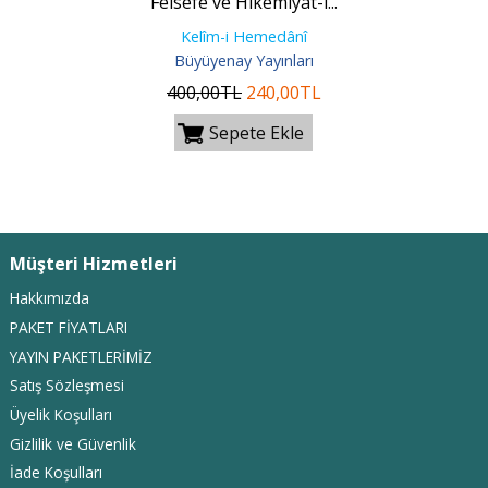
Felsefe ve Hikemiyât-ı...
Kelîm-i Hemedânî
Büyüyenay Yayınları
400
,00
TL
240
,00
TL
Sepete Ekle
Müşteri Hizmetleri
Hakkımızda
PAKET FİYATLARI
YAYIN PAKETLERİMİZ
Satış Sözleşmesi
Üyelik Koşulları
Gizlilik ve Güvenlik
İade Koşulları